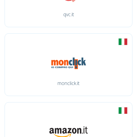
qvc.it
monclick.it