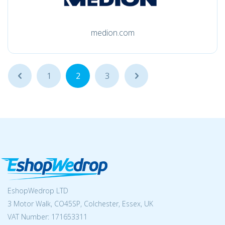
medion.com
...
1
2
3
...
EshopWedrop LTD
3 Motor Walk, CO45SP, Colchester, Essex, UK
VAT Number: 171653311