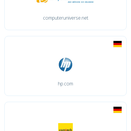
computeruniverse.net
hp.com