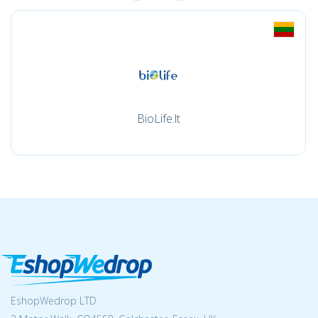
BioLife.lt
EshopWedrop LTD