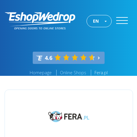
EN
4.6
Homepage
Online Shops
Fera.pl