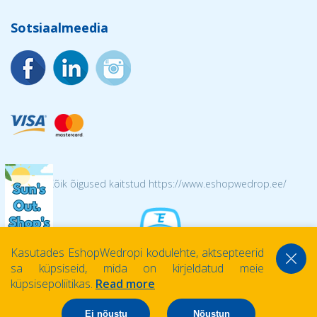
Sotsiaalmeedia
© 2026 Kõik õigused kaitstud https://www.eshopwedrop.ee/
Kasutades EshopWedropi kodulehte, aktsepteerid
sa küpsiseid, mida on kirjeldatud meie
küpsisepoliitikas.
Read more
Ei nõustu
Nõustun