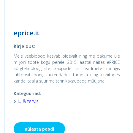
eprice.it
Kirjeldus:
Meie veebipood kasvab pidevalt ning me pakume üle
miljoni toote kogu perele! 2015. aastal näitas ePRICE
kõrgtehnoloogiliste kaupade ja seadmete müügis
juhtpositsiooni, suurendades turuosa ning kinnitades
kanda Itaalia suurima tehnikakaupade müüjana.
Kategooriad:
Ilu & tervis
Külasta poodi