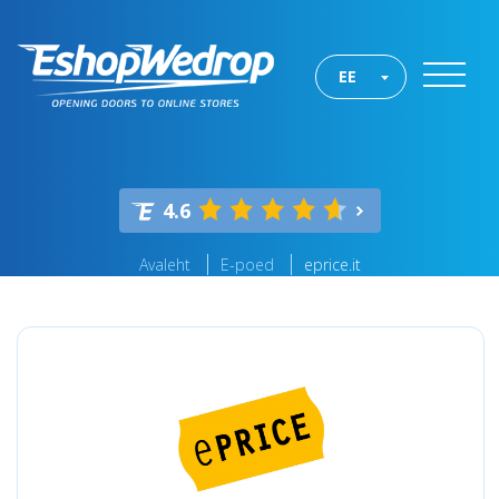
EE
4.6
Avaleht
E-poed
eprice.it