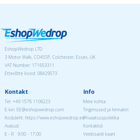
EshopWedrop LTD
3 Motor Walk, CO45SP, Colchester, Essex, UK
VAT Number: 171653311
Ettevõtte kood: 08429573
Kontakt
Info
Tel:
+49 1578 1106223
Meie kohta
E-kiri: EE@eshopwedrop.com
Tingimused ja hinnakiri
Koduleht: https://www.eshopwedrop.ee/
Privaatsuspoliitika
Avatud:
Kontaktid
E - R 9:00 - 17:00
Veebisaidi kaart