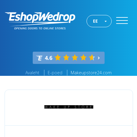
EE
4.6
Avaleht
E-poed
Makeupstore24.com