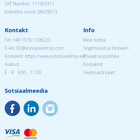
VAT Number: 171653311
Ettevõtte kood: 08429573
Kontakt
Info
Tel:
+49 1578 1106223
Meie kohta
E-kiri: EE@eshopwedrop.com
Tingimused ja hinnakiri
Koduleht: https://www.eshopwedrop.ee/
Privaatsuspoliitika
Avatud:
Kontaktid
E - R 9:00 - 17:00
Veebisaidi kaart
Sotsiaalmeedia