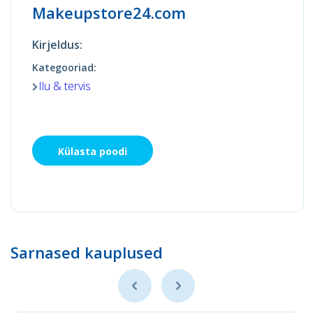
Makeupstore24.com
Kirjeldus:
Kategooriad:
Ilu & tervis
Külasta poodi
Sarnased kauplused