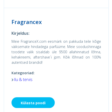
Fragrancex
Kirjeldus:
Meie FragranceX.com eesmärk on pakkuda teile kõige
väiksemate hindadega parfüüme. Meie soodushinnaga
toodete valik sisaldab üle 9500 allahinnatud lõhna,
kehakreemi, aftershave´i jpm. Kõik lõhnad on 100%
autentsed brandid!
Kategooriad:
Ilu & tervis
Külasta poodi