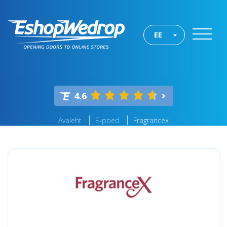
EE
4.6
Avaleht
E-poed
Fragrancex