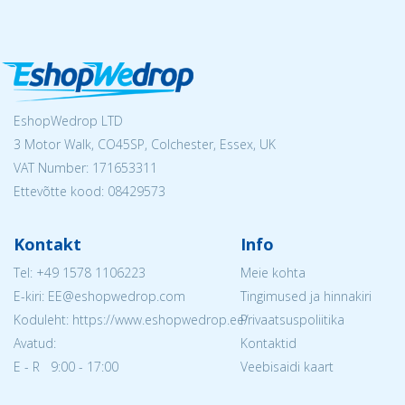
EshopWedrop LTD
3 Motor Walk, CO45SP, Colchester, Essex, UK
VAT Number: 171653311
Ettevõtte kood: 08429573
Kontakt
Info
Tel:
+49 1578 1106223
Meie kohta
E-kiri: EE@eshopwedrop.com
Tingimused ja hinnakiri
Koduleht: https://www.eshopwedrop.ee/
Privaatsuspoliitika
Avatud:
Kontaktid
E - R 9:00 - 17:00
Veebisaidi kaart