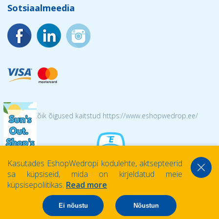
Sotsiaalmeedia
© 2026 Kõik õigused kaitstud https://www.eshopwedrop.ee/
Kasutades EshopWedropi kodulehte, aktsepteerid
sa küpsiseid, mida on kirjeldatud meie
küpsisepoliitikas.
Read more
Ei nõustu
Nõustun