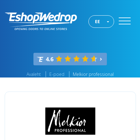
EE
4.6
Avaleht
E-poed
Melkior professional