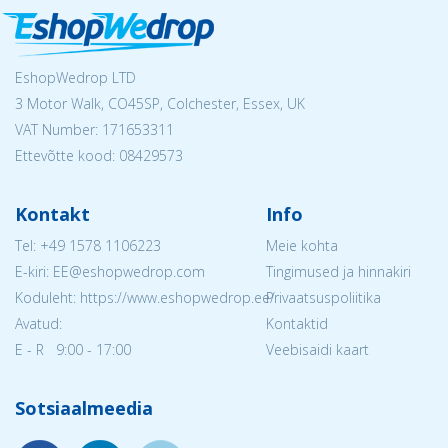
EshopWedrop LTD
3 Motor Walk, CO45SP, Colchester, Essex, UK
VAT Number: 171653311
Ettevõtte kood: 08429573
Kontakt
Info
Tel:
+49 1578 1106223
Meie kohta
E-kiri: EE@eshopwedrop.com
Tingimused ja hinnakiri
Koduleht: https://www.eshopwedrop.ee/
Privaatsuspoliitika
Avatud:
Kontaktid
E - R 9:00 - 17:00
Veebisaidi kaart
Sotsiaalmeedia