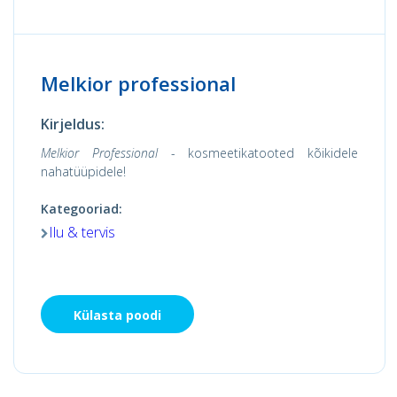
Melkior professional
Kirjeldus:
Melkior Professional
- kosmeetikatooted kõikidele
nahatüüpidele!
Kategooriad:
Ilu & tervis
Külasta poodi