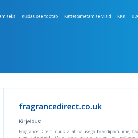
lemiseks
Kuidas see töötab
Kättetoimetamise viisid
KKK
B2
fragrancedirect.co.uk
Kirjeldus:
Fragrance Direct müüb allahindlusega brändiparfüüme, ha
ning ilutooteid. Meie edu peitub selles, et müüm