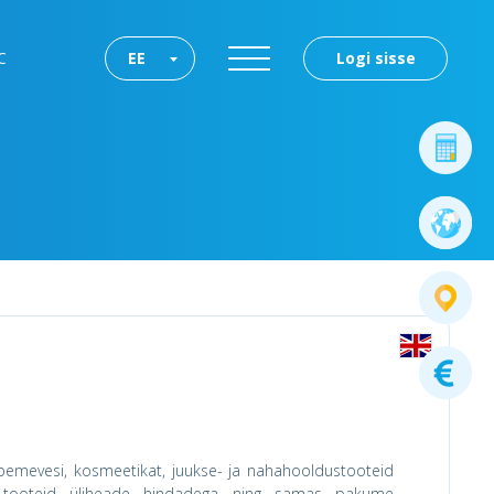
C
EE
Logi sisse
bemevesi, kosmeetikat, juukse- ja nahahooldustooteid
e tooteid üliheade hindadega ning samas pakume