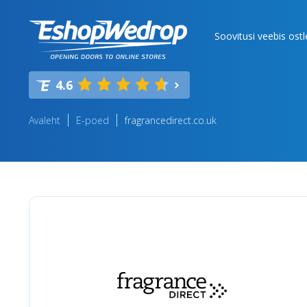
Soovitusi veebis ost
4.6
Avaleht
E-poed
fragrancedirect.co.uk