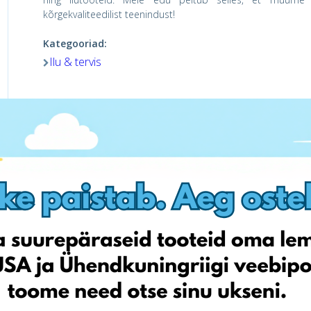
kõrgekvaliteedilist teenindust!
Kategooriad:
Ilu & tervis
Külasta poodi