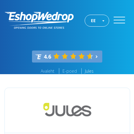
EE
4.6
Avaleht
E-poed
Jules