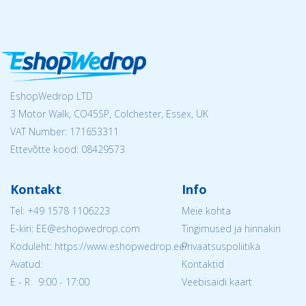
EshopWedrop LTD
3 Motor Walk, CO45SP, Colchester, Essex, UK
VAT Number: 171653311
Ettevõtte kood: 08429573
Kontakt
Info
Tel:
+49 1578 1106223
Meie kohta
E-kiri: EE@eshopwedrop.com
Tingimused ja hinnakiri
Koduleht: https://www.eshopwedrop.ee/
Privaatsuspoliitika
Avatud:
Kontaktid
E - R 9:00 - 17:00
Veebisaidi kaart