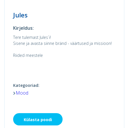
Jules
Kirjeldus:
Tere tulemast Jules´i!
Sisene ja avasta siinne bränd - väärtused ja missioon!
Riided meestele
Kategooriad:
Mood
Külasta poodi