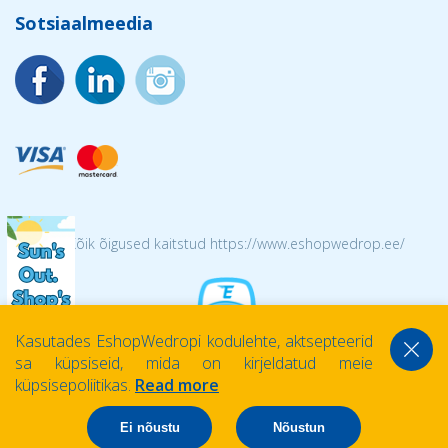
Sotsiaalmeedia
© 2026 Kõik õigused kaitstud https://www.eshopwedrop.ee/
Kasutades EshopWedropi kodulehte, aktsepteerid
sa küpsiseid, mida on kirjeldatud meie
küpsisepoliitikas.
Read more
Ei nõustu
Nõustun