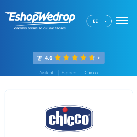
EE
4.6
Avaleht
E-poed
Chicco