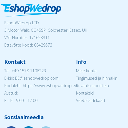
EshopWedrop LTD
3 Motor Walk, CO45SP, Colchester, Essex, UK
VAT Number: 171653311
Ettevõtte kood: 08429573
Kontakt
Info
Tel:
+49 1578 1106223
Meie kohta
E-kiri: EE@eshopwedrop.com
Tingimused ja hinnakiri
Koduleht: https://www.eshopwedrop.ee/
Privaatsuspoliitika
Avatud:
Kontaktid
E - R 9:00 - 17:00
Veebisaidi kaart
Sotsiaalmeedia