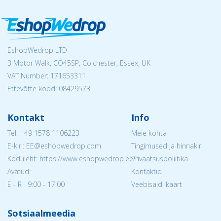
EshopWedrop LTD
3 Motor Walk, CO45SP, Colchester, Essex, UK
VAT Number: 171653311
Ettevõtte kood: 08429573
Kontakt
Info
Tel:
+49 1578 1106223
Meie kohta
E-kiri: EE@eshopwedrop.com
Tingimused ja hinnakiri
Koduleht: https://www.eshopwedrop.ee/
Privaatsuspoliitika
Avatud:
Kontaktid
E - R 9:00 - 17:00
Veebisaidi kaart
Sotsiaalmeedia