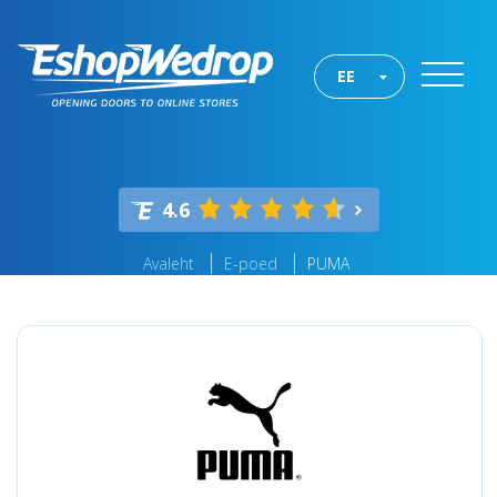
EE
4.6
Avaleht
E-poed
PUMA