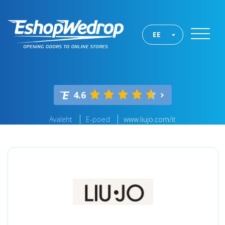
EE
4.6
Avaleht
E-poed
www.liujo.com/it