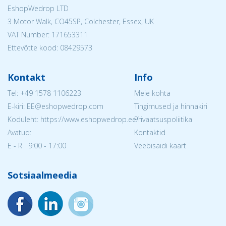
EshopWedrop LTD
3 Motor Walk, CO45SP, Colchester, Essex, UK
VAT Number: 171653311
Ettevõtte kood: 08429573
Kontakt
Info
Tel:
+49 1578 1106223
Meie kohta
E-kiri: EE@eshopwedrop.com
Tingimused ja hinnakiri
Koduleht: https://www.eshopwedrop.ee/
Privaatsuspoliitika
Avatud:
Kontaktid
E - R 9:00 - 17:00
Veebisaidi kaart
Sotsiaalmeedia