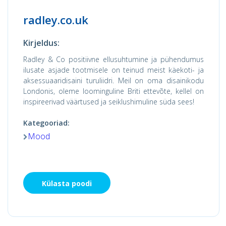
radley.co.uk
Kirjeldus:
Radley & Co positiivne ellusuhtumine ja pühendumus
ilusate asjade tootmisele on teinud meist käekoti- ja
aksessuaaridisaini turuliidri. Meil on oma disainikodu
Londonis, oleme loominguline Briti ettevõte, kellel on
inspireerivad väärtused ja seiklushimuline süda sees!
Kategooriad:
Mood
Külasta poodi