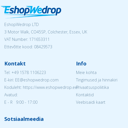
EshopWedrop LTD
3 Motor Walk, CO45SP, Colchester, Essex, UK
VAT Number: 171653311
Ettevõtte kood: 08429573
Kontakt
Info
Tel:
+49 1578 1106223
Meie kohta
E-kiri: EE@eshopwedrop.com
Tingimused ja hinnakiri
Koduleht: https://www.eshopwedrop.ee/
Privaatsuspoliitika
Avatud:
Kontaktid
E - R 9:00 - 17:00
Veebisaidi kaart
Sotsiaalmeedia