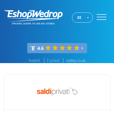
EE
4.6
Avaleht
E-poed
radley.co.uk