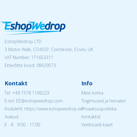
EshopWedrop LTD
3 Motor Walk, CO45SP, Colchester, Essex, UK
VAT Number: 171653311
Ettevõtte kood: 08429573
Kontakt
Info
Tel:
+49 1578 1106223
Meie kohta
E-kiri: EE@eshopwedrop.com
Tingimused ja hinnakiri
Koduleht: https://www.eshopwedrop.ee/
Privaatsuspoliitika
Avatud:
Kontaktid
E - R 9:00 - 17:00
Veebisaidi kaart