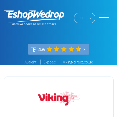
EE
4.6
Avaleht
E-poed
viking-direct.co.uk