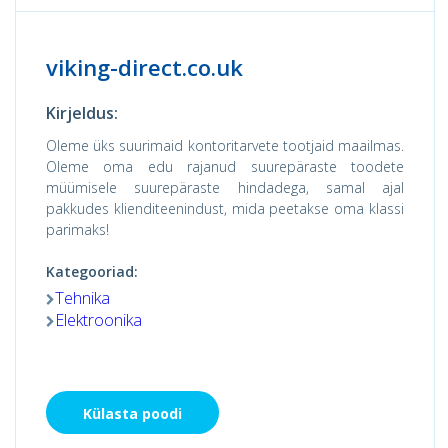
viking-direct.co.uk
Kirjeldus:
Oleme üks suurimaid kontoritarvete tootjaid maailmas.
Oleme oma edu rajanud suurepäraste toodete
müümisele suurepäraste hindadega, samal ajal
pakkudes klienditeenindust, mida peetakse oma klassi
parimaks!
Kategooriad:
Tehnika
Elektroonika
Külasta poodi