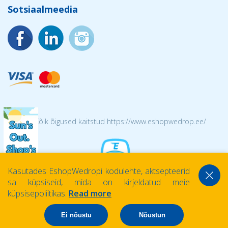
Sotsiaalmeedia
© 2026 Kõik õigused kaitstud https://www.eshopwedrop.ee/
Kasutades EshopWedropi kodulehte, aktsepteerid
sa küpsiseid, mida on kirjeldatud meie
küpsisepoliitikas.
Read more
Ei nõustu
Nõustun