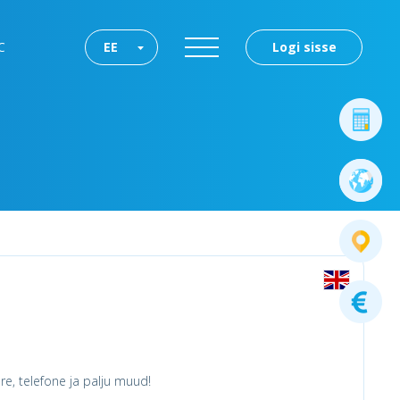
C
EE
Logi sisse
ore, telefone ja palju muud!