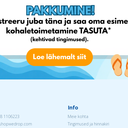
Info
8 1106223
Meie kohta
@eshopwedrop.com
Tingimused ja hinnakiri