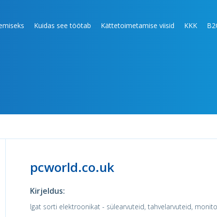
lemiseks
Kuidas see töötab
Kättetoimetamise viisid
KKK
B2
pcworld.co.uk
Kirjeldus:
Igat sorti elektroonikat - sülearvuteid, tahvelarvuteid, monit