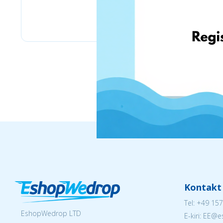
www.ebay.com
Kontakt
Tel:
+49 157
EshopWedrop LTD
E-kiri: EE