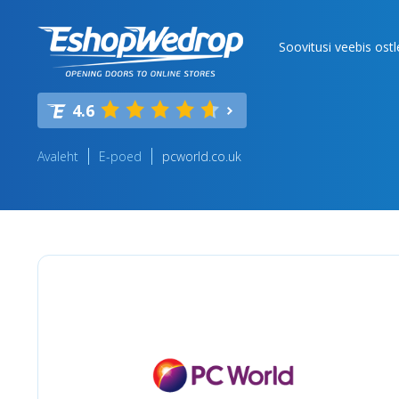
Soovitusi veebis ost
4.6
Avaleht
E-poed
pcworld.co.uk