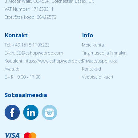
3 Motor Walk, CO45SP, Colchester, Essex, UK
VAT Number: 171653311
Ettevõtte kood: 08429573
Kontakt
Info
Tel:
+49 1578 1106223
Meie kohta
E-kiri: EE@eshopwedrop.com
Tingimused ja hinnakiri
Koduleht: https://www.eshopwedrop.ee/
Privaatsuspoliitika
Avatud:
Kontaktid
E - R 9:00 - 17:00
Veebisaidi kaart
Sotsiaalmeedia