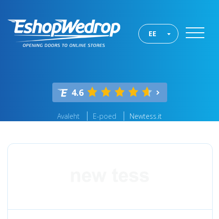
EE
4.6
Avaleht
E-poed
Newtess.it