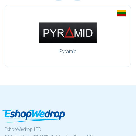
Pyramid
EshopWedrop LTD