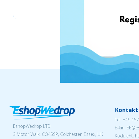
Pyramid
Kontakt
Tel:
+49 157
EshopWedrop LTD
E-kiri: EE
3 Motor Walk, CO45SP, Colchester, Essex, UK
Koduleht: h