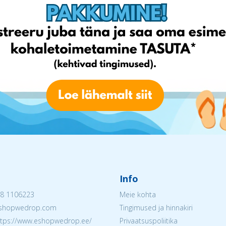
Info
8 1106223
Meie kohta
@eshopwedrop.com
Tingimused ja hinnakiri
ttps://www.eshopwedrop.ee/
Privaatsuspoliitika