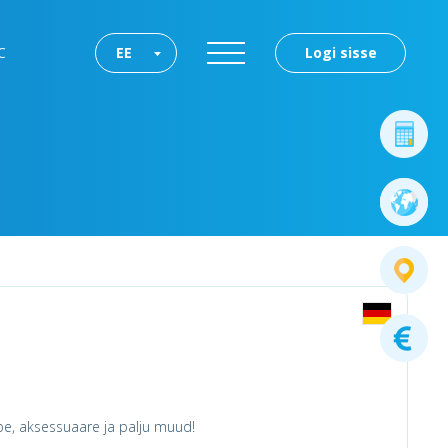
C
EE
Logi sisse
pe, aksessuaare ja palju muud!