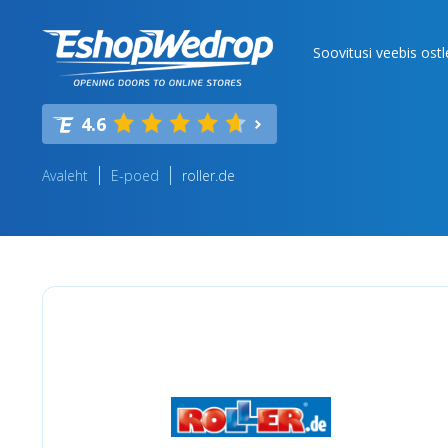
Soovitusi veebis ost
4.6
Avaleht
E-poed
roller.de