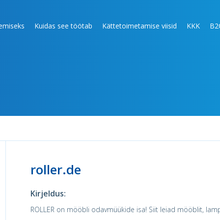
lemiseks
Kuidas see töötab
Kättetoimetamise viisid
KKK
B2
roller.de
Kirjeldus:
ROLLER on mööbli odavmüükide isa! Siit leiad mööblit, lam