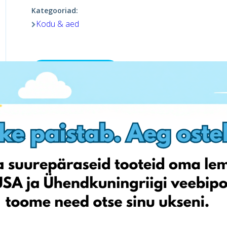
Kategooriad:
Kodu & aed
Külasta poodi