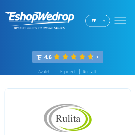
EE
4.6
Avaleht
E-poed
Rulita.lt