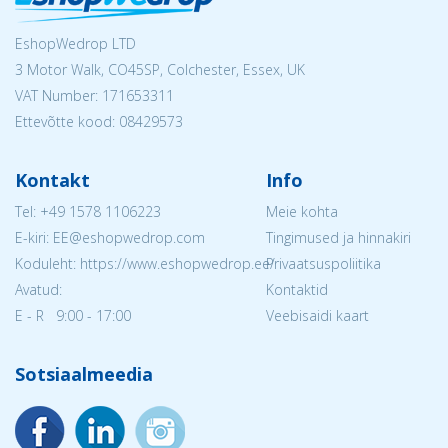
EshopWedrop LTD
3 Motor Walk, CO45SP, Colchester, Essex, UK
VAT Number: 171653311
Ettevõtte kood: 08429573
Kontakt
Info
Tel:
+49 1578 1106223
Meie kohta
E-kiri: EE@eshopwedrop.com
Tingimused ja hinnakiri
Koduleht: https://www.eshopwedrop.ee/
Privaatsuspoliitika
Avatud:
Kontaktid
E - R 9:00 - 17:00
Veebisaidi kaart
Sotsiaalmeedia