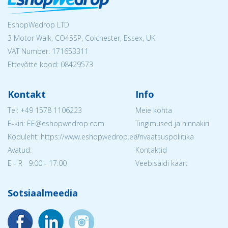
EshopWedrop LTD
3 Motor Walk, CO45SP, Colchester, Essex, UK
VAT Number: 171653311
Ettevõtte kood: 08429573
Kontakt
Info
Tel:
+49 1578 1106223
Meie kohta
E-kiri: EE@eshopwedrop.com
Tingimused ja hinnakiri
Koduleht: https://www.eshopwedrop.ee/
Privaatsuspoliitika
Avatud:
Kontaktid
E - R 9:00 - 17:00
Veebisaidi kaart
Sotsiaalmeedia