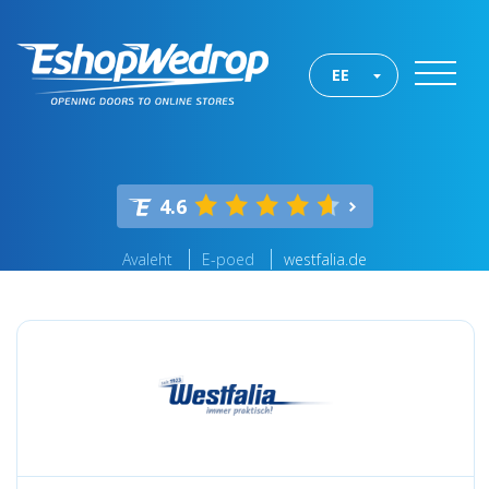
EE
4.6
Avaleht
E-poed
westfalia.de