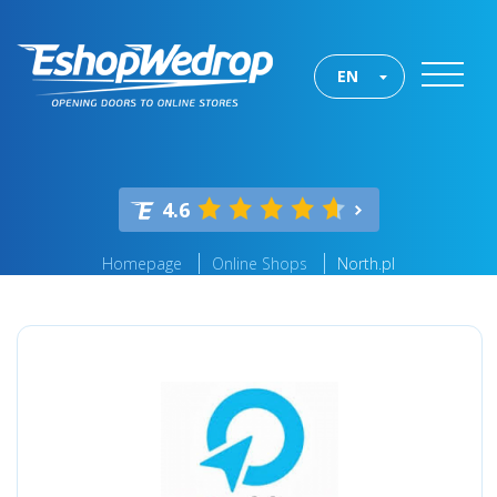
EN
4.6
Homepage
Online Shops
North.pl