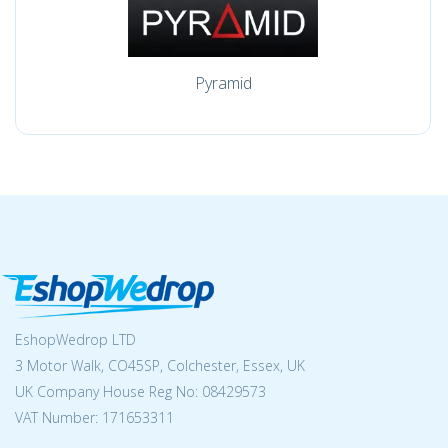
Pyramid
EshopWedrop LTD
3 Motor Walk, CO45SP, Colchester, Essex, UK
UK Company House Reg No:
08429573
VAT Number: 171653311