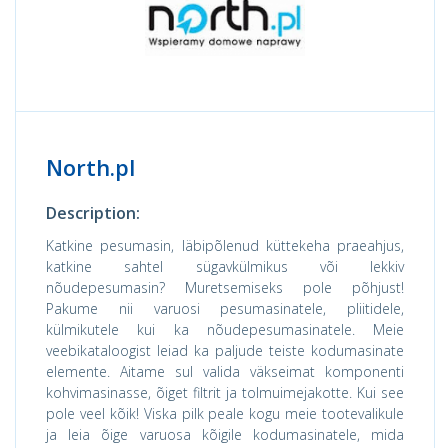
North.pl
Description:
Katkine pesumasin, läbipõlenud küttekeha praeahjus,
katkine sahtel sügavkülmikus või lekkiv
nõudepesumasin? Muretsemiseks pole põhjust!
Pakume nii varuosi pesumasinatele, pliitidele,
külmikutele kui ka nõudepesumasinatele. Meie
veebikataloogist leiad ka paljude teiste kodumasinate
elemente. Aitame sul valida väkseimat komponenti
kohvimasinasse, õiget filtrit ja tolmuimejakotte. Kui see
pole veel kõik! Viska pilk peale kogu meie tootevalikule
ja leia õige varuosa kõigile kodumasinatele, mida