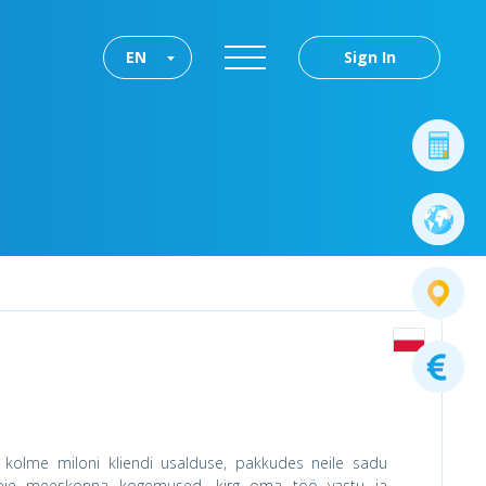
EN
Sign In
 kolme miloni kliendi usalduse, pakkudes neile sadu
meie meeskonna kogemused, kirg oma töö vastu ja