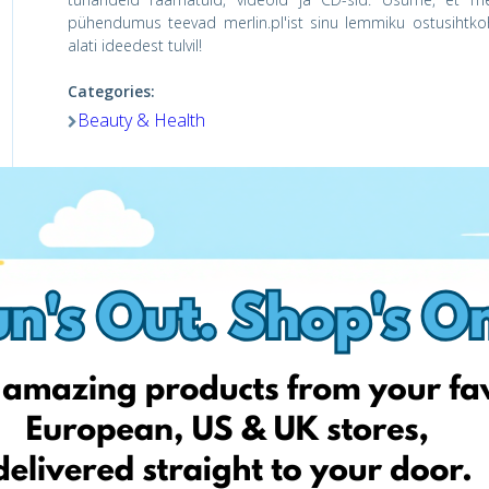
pühendumus teevad merlin.pl'ist sinu lemmiku ostusihtkoha
alati ideedest tulvil!
Categories:
Beauty & Health
Shop Now