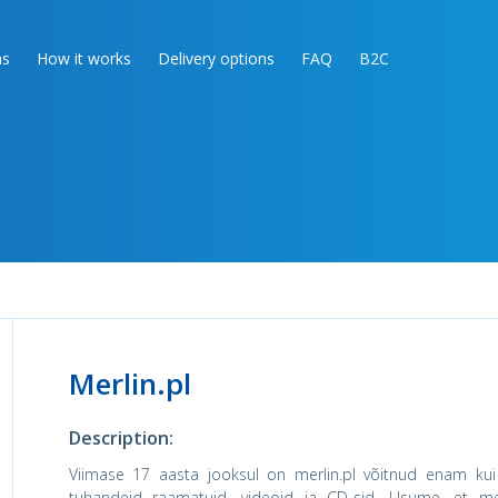
as
How it works
Delivery options
FAQ
B2C
Merlin.pl
Description:
Viimase 17 aasta jooksul on merlin.pl võitnud enam kui
tuhandeid raamatuid, videoid ja CD-sid. Usume, et 