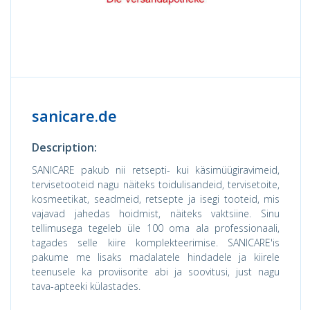
sanicare.de
Description:
SANICARE pakub nii retsepti- kui käsimüügiravimeid,
tervisetooteid nagu näiteks toidulisandeid, tervisetoite,
kosmeetikat, seadmeid, retsepte ja isegi tooteid, mis
vajavad jahedas hoidmist, näiteks vaktsiine. Sinu
tellimusega tegeleb üle 100 oma ala professionaali,
tagades selle kiire komplekteerimise. SANICARE'is
pakume me lisaks madalatele hindadele ja kiirele
teenusele ka proviisorite abi ja soovitusi, just nagu
tava-apteeki külastades.