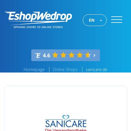
EN
4.6
Homepage
Online Shops
sanicare.de