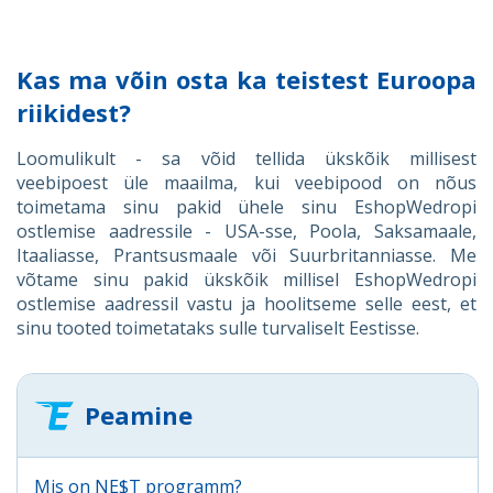
Kas ma võin osta ka teistest Euroopa
riikidest?
Loomulikult - sa võid tellida ükskõik millisest
veebipoest üle maailma, kui veebipood on nõus
toimetama sinu pakid ühele sinu EshopWedropi
ostlemise aadressile - USA-sse, Poola, Saksamaale,
Itaaliasse, Prantsusmaale või Suurbritanniasse. Me
võtame sinu pakid ükskõik millisel EshopWedropi
ostlemise aadressil vastu ja hoolitseme selle eest, et
sinu tooted toimetataks sulle turvaliselt Eestisse.
Peamine
Mis on NE$T programm?