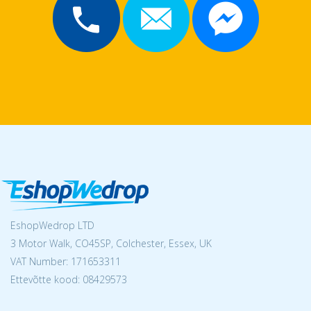
EshopWedrop LTD
3 Motor Walk, CO45SP, Colchester, Essex, UK
VAT Number: 171653311
Ettevõtte kood: 08429573