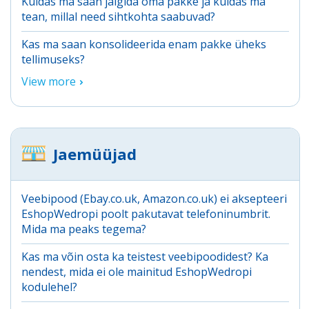
Kuidas ma saan jälgida oma pakke ja kuidas ma
tean, millal need sihtkohta saabuvad?
Kas ma saan konsolideerida enam pakke üheks
tellimuseks?
View more
Jaemüüjad
Veebipood (Ebay.co.uk, Amazon.co.uk) ei aksepteeri
EshopWedropi poolt pakutavat telefoninumbrit.
Mida ma peaks tegema?
Kas ma võin osta ka teistest veebipoodidest? Ka
nendest, mida ei ole mainitud EshopWedropi
kodulehel?