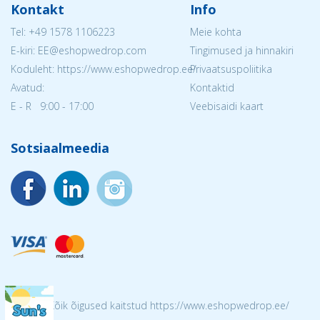
Kontakt
Info
Tel:
+49 1578 1106223
Meie kohta
E-kiri: EE@eshopwedrop.com
Tingimused ja hinnakiri
Koduleht: https://www.eshopwedrop.ee/
Privaatsuspoliitika
Avatud:
Kontaktid
E - R 9:00 - 17:00
Veebisaidi kaart
Sotsiaalmeedia
© 2026 Kõik õigused kaitstud https://www.eshopwedrop.ee/