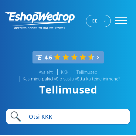
EE
4.6
Avaleht
KKK
Tellimused
Kas minu pakid võib vastu võtta ka teine inimene?
Tellimused