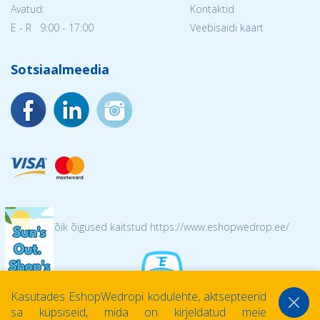
Avatud:
Kontaktid
E - R 9:00 - 17:00
Veebisaidi kaart
Sotsiaalmeedia
© 2026 Kõik õigused kaitstud https://www.eshopwedrop.ee/
Kasutades EshopWedropi kodulehte, aktsepteerid
sa küpsiseid, mida on kirjeldatud meie