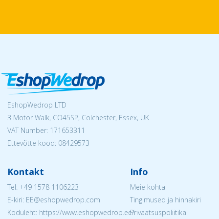
EshopWedrop LTD
3 Motor Walk, CO45SP, Colchester, Essex, UK
VAT Number: 171653311
Ettevõtte kood: 08429573
Kontakt
Info
Tel:
+49 1578 1106223
Meie kohta
E-kiri: EE@eshopwedrop.com
Tingimused ja hinnakiri
Koduleht: https://www.eshopwedrop.ee/
Privaatsuspoliitika