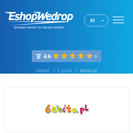
EE
4.6
Avaleht
E-poed
Bebito.pl