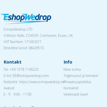
EshopWedrop LTD
3 Motor Walk, CO45SP, Colchester, Essex, UK
VAT Number: 171653311
Ettevõtte kood: 08429573
Kontakt
Info
Tel:
+49 1578 1106223
Meie kohta
E-kiri: EE@eshopwedrop.com
Tingimused ja hinnakiri
Koduleht: https://www.eshopwedrop.ee/
Privaatsuspoliitika
Avatud:
Kontaktid
E - R 9:00 - 17:00
Veebisaidi kaart