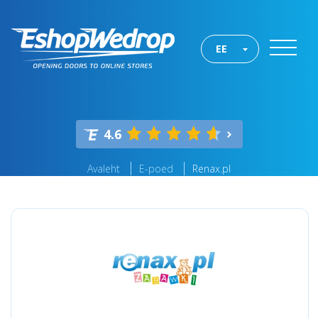
EE
4.6
Avaleht
E-poed
Renax.pl