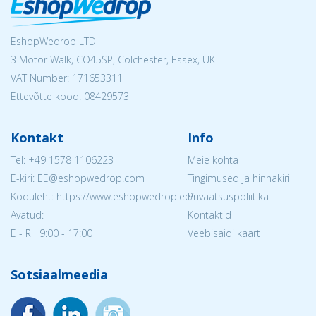
EshopWedrop LTD
3 Motor Walk, CO45SP, Colchester, Essex, UK
VAT Number: 171653311
Ettevõtte kood: 08429573
Kontakt
Info
Tel:
+49 1578 1106223
Meie kohta
E-kiri: EE@eshopwedrop.com
Tingimused ja hinnakiri
Koduleht: https://www.eshopwedrop.ee/
Privaatsuspoliitika
Avatud:
Kontaktid
E - R 9:00 - 17:00
Veebisaidi kaart
Sotsiaalmeedia