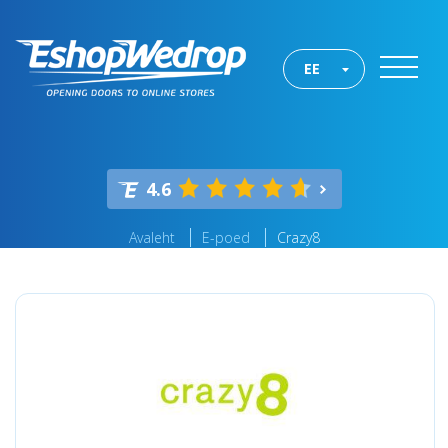
EE
4.6
Avaleht
E-poed
Crazy8