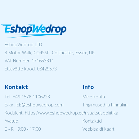
EshopWedrop LTD
3 Motor Walk, CO45SP, Colchester, Essex, UK
VAT Number: 171653311
Ettevõtte kood: 08429573
Kontakt
Info
Tel:
+49 1578 1106223
Meie kohta
E-kiri: EE@eshopwedrop.com
Tingimused ja hinnakiri
Koduleht: https://www.eshopwedrop.ee/
Privaatsuspoliitika
Avatud:
Kontaktid
E - R 9:00 - 17:00
Veebisaidi kaart