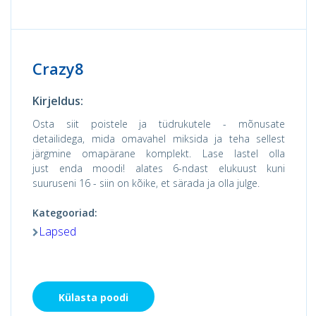
Crazy8
Kirjeldus:
Osta siit poistele ja tüdrukutele - mõnusate
detailidega, mida omavahel miksida ja teha sellest
järgmine omapärane komplekt. Lase lastel olla
just enda moodi! alates 6-ndast elukuust kuni
suuruseni 16 - siin on kõike, et särada ja olla julge.
Kategooriad:
Lapsed
Külasta poodi