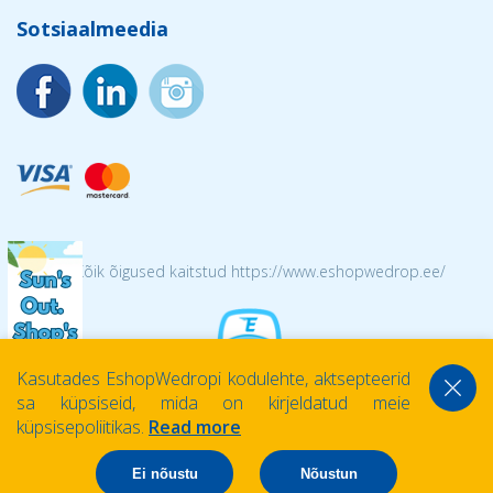
Sotsiaalmeedia
© 2026 Kõik õigused kaitstud https://www.eshopwedrop.ee/
Kasutades EshopWedropi kodulehte, aktsepteerid
sa küpsiseid, mida on kirjeldatud meie
küpsisepoliitikas.
Read more
Ei nõustu
Nõustun