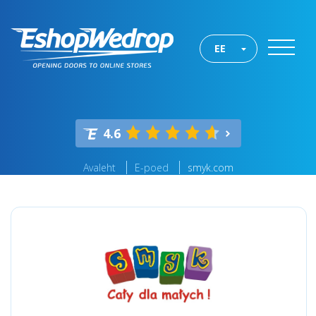
EE
4.6
Avaleht
E-poed
smyk.com