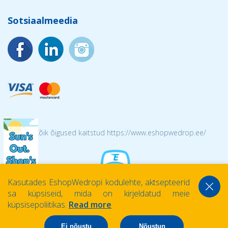
Sotsiaalmeedia
© 2026 Kõik õigused kaitstud https://www.eshopwedrop.ee/
Kasutades EshopWedropi kodulehte, aktsepteerid
sa küpsiseid, mida on kirjeldatud meie
küpsisepoliitikas.
Read more
Ei nõustu
Nõustun