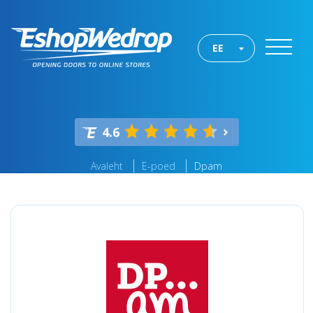
EE
4.6
Avaleht
E-poed
Dpam