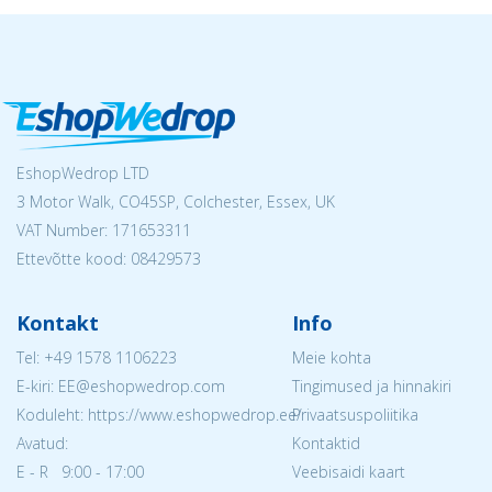
EshopWedrop LTD
3 Motor Walk, CO45SP, Colchester, Essex, UK
VAT Number: 171653311
Ettevõtte kood: 08429573
Kontakt
Info
Tel:
+49 1578 1106223
Meie kohta
E-kiri: EE@eshopwedrop.com
Tingimused ja hinnakiri
Koduleht: https://www.eshopwedrop.ee/
Privaatsuspoliitika
Avatud:
Kontaktid
E - R 9:00 - 17:00
Veebisaidi kaart