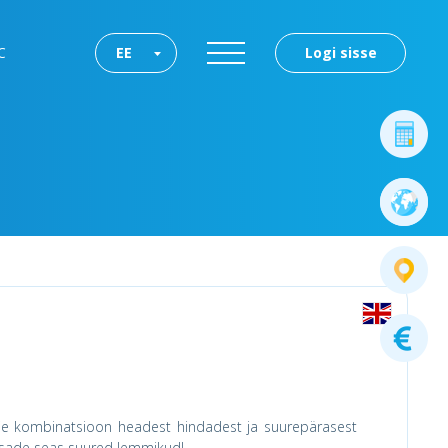
C
EE
Logi sisse
ie kombinatsioon headest hindadest ja suurepärasest
isade seas suured lemmikud!