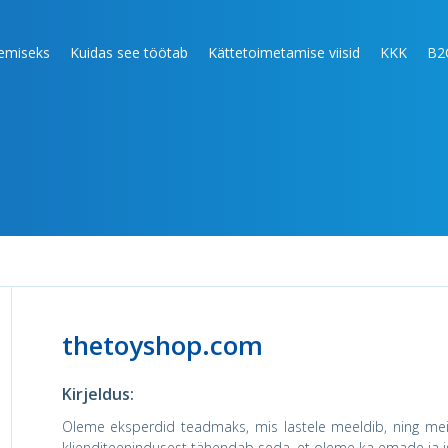
lemiseks
Kuidas see töötab
Kättetoimetamise viisid
KKK
B2
thetoyshop.com
Kirjeldus:
Oleme eksperdid teadmaks, mis lastele meeldib, ning me
klienditeenindusest tähendab seda, et oleme ka emade ja 