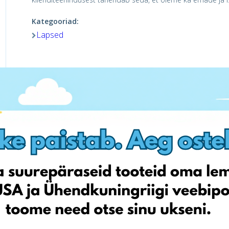
Kategooriad:
Lapsed
Külasta poodi