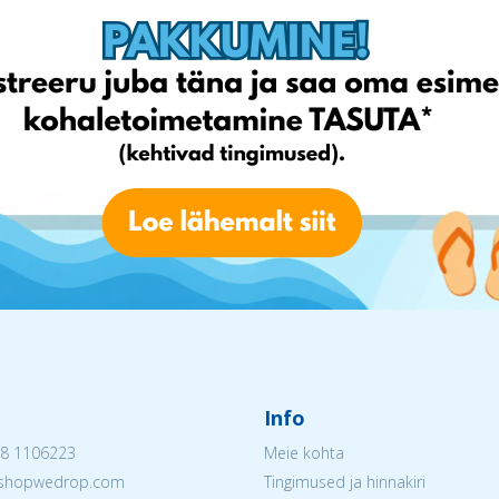
Info
8 1106223
Meie kohta
@eshopwedrop.com
Tingimused ja hinnakiri