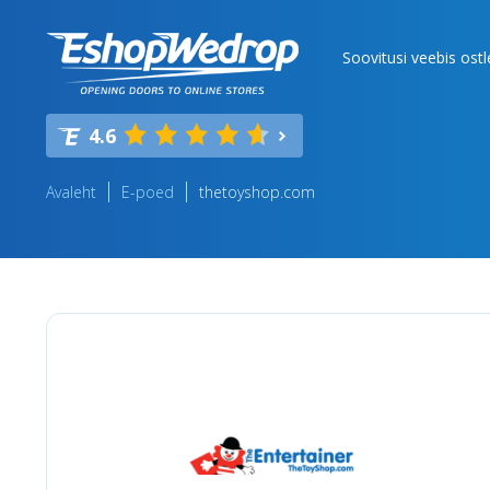
Soovitusi veebis ost
4.6
Avaleht
E-poed
thetoyshop.com