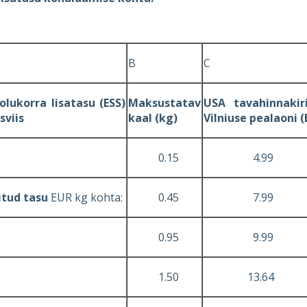
B
C
olukorra lisatasu (ESS)
Maksustatav
US
A tavahinnak
s
viis
kaal (kg)
Vilniuse pealaoni 
0.15
4.99
itud tasu
EUR kg kohta:
0.45
7.99
0.95
9.99
1.50
13.64