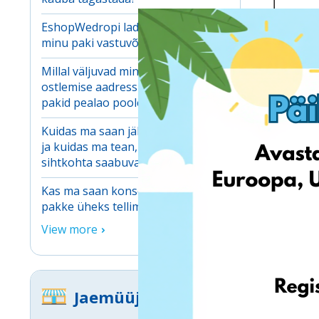
EshopWedropi ladu on keeldunud
minu paki vastuvõtmisest. Miks?
Eriol
tavahi
Millal väljuvad minu isiklikule
käibem
ostlemise aadressile saabunud
pakid pealao poole?
Oluline
Kuidas ma saan jälgida oma pakke
ajakoha
ja kuidas ma tean, millal need
erakords
sihtkohta saabuvad?
Kas ma saan konsolideerida enam
pakke üheks tellimuseks?
View more
Jaemüüjad