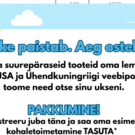
2.50
17.57
ukorra lisatasu ja
nnakiri ei sisalda
aksu
 on tähele panna, et lisatasud ei sisalda käibemaksu (mis lisa
statakse ja
avaldatakse
iga kuu alguses ning lisatakse perioo
elt suured kulud.