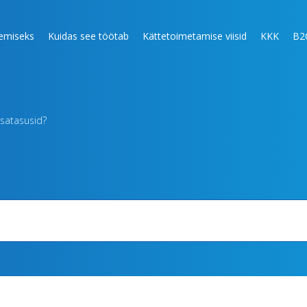
lemiseks
Kuidas see töötab
Kättetoimetamise viisid
KKK
B2
isatasusid?