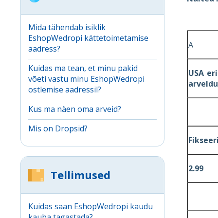
Mida tähendab isiklik
EshopWedropi kättetoimetamise
A
aadress?
Kuidas ma tean, et minu pakid
USA eri
võeti vastu minu EshopWedropi
arveldu
ostlemise aadressil?
Kus ma näen oma arveid?
Mis on Dropsid?
Fi
kseer
2.99
Tellimused
Kuidas saan EshopWedropi kaudu
kauba tagastada?