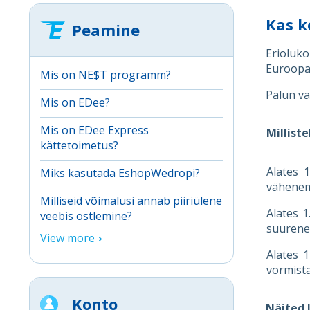
Kas k
Peamine
Erioluko
Euroopa 
Mis on NE$T programm?
Palun v
Mis on EDee?
Mis on EDee Express
Millist
kättetoimetus?
Alates 
Miks kasutada EshopWedropi?
vähenem
Milliseid võimalusi annab piiriülene
Alates 1
veebis ostlemine?
suurene
View more
Alates 1
vormista
Konto
Näited 