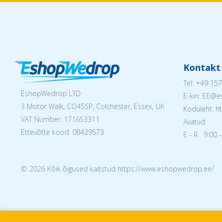
Kontakt
Tel:
+49 157
EshopWedrop LTD
E-kiri: EE
3 Motor Walk, CO45SP, Colchester, Essex, UK
Koduleht: h
VAT Number: 171653311
Avatud:
Ettevõtte kood: 08429573
E - R 9:00 -
© 2026 Kõik õigused kaitstud https://www.eshopwedrop.ee/