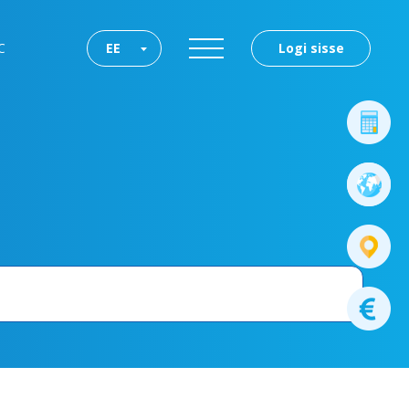
C
EE
Logi sisse