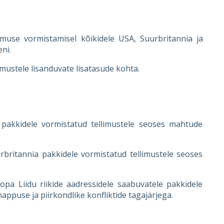
llimuse vormistamisel kõikidele USA, Suurbritannia ja
ni.
imustele lisanduvate lisatasude kohta.
SA pakkidele vormistatud tellimustele seoses mahtude
urbritannia pakkidele vormistatud tellimustele seoses
roopa Liidu riikide aadressidele saabuvatele pakkidele
ppuse ja piirkondlike konfliktide tagajärjega.