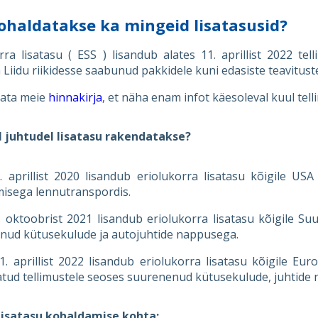
ohaldatakse ka mingeid lisatasusid?
rra lisatasu ( ESS ) lisandub alates 11. aprillist 2022 te
Liidu riikidesse saabunud pakkidele kuni edasiste teavituste
aata meie
hinnakirja
, et näha enam infot käesoleval kuul tell
el juhtudel lisatasu rakendatakse?
1. aprillist 2020 lisandub eriolukorra lisatasu kõigile U
isega lennutranspordis.
. oktoobrist 2021 lisandub eriolukorra lisatasu kõigile Su
nud kütusekulude ja autojuhtide nappusega.
1. aprillist 2022 lisandub eriolukorra lisatasu kõigile Eu
tud tellimustele seoses suurenenud kütusekulude, juhtide na
l
isatasu
kohaldamise kohta
: