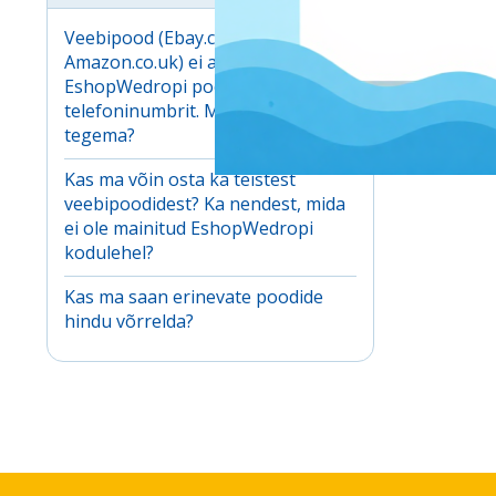
Veebipood (Ebay.co.uk,
Amazon.co.uk) ei aksepteeri
EshopWedropi poolt pakutavat
telefoninumbrit. Mida ma peaks
tegema?
Kas ma võin osta ka teistest
veebipoodidest? Ka nendest, mida
ei ole mainitud EshopWedropi
kodulehel?
Kas ma saan erinevate poodide
hindu võrrelda?