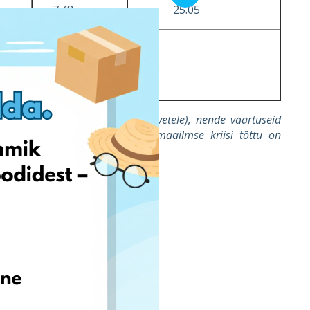
7.48
25.05
A x B
C + D
ndub ettevõtetele väljastatud arvetele), nende väärtuseid
didel, kus regionaalse või ülemaailmse kriisi tõttu on