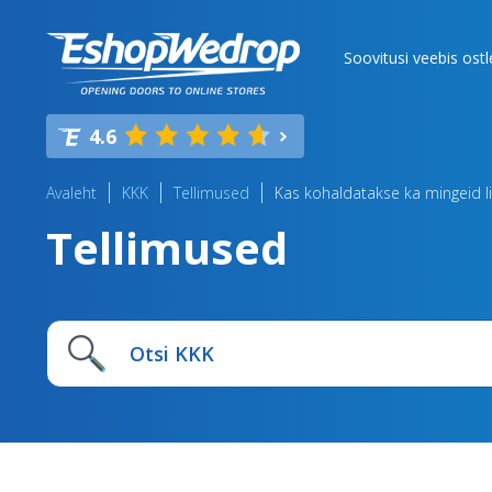
Soovitusi veebis ost
4.6
Avaleht
KKK
Tellimused
Kas kohaldatakse ka mingeid l
Tellimused