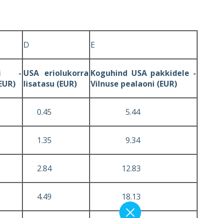
D
E
iri -
US
A
eriolukorra
Koguhind US
A
pakkidele -
(EUR)
lisatasu (EUR)
Vilnuse pealaoni (EUR)
0.45
5.44
1.35
9.34
2.84
12.83
4.49
18.13