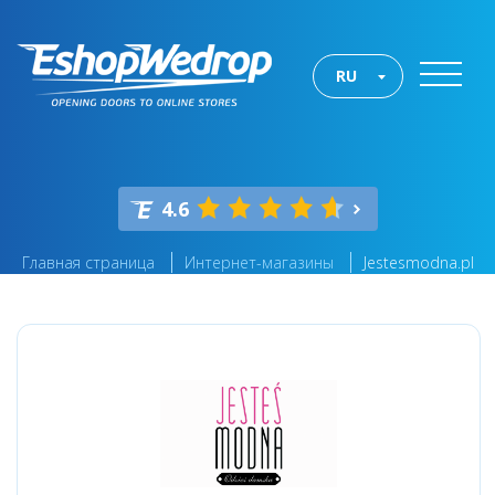
RU
4.6
Главная страница
Интернет-магазины
Jestesmodna.pl