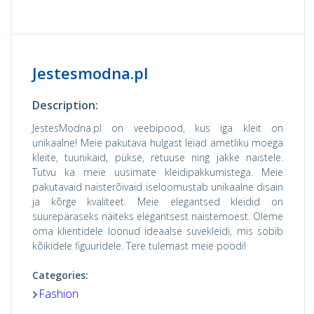
Jestesmodna.pl
Description:
JestesModna.pl on veebipood, kus iga kleit on
unikaalne! Meie pakutava hulgast leiad ametliku moega
kleite, tuunikaid, pükse, retuuse ning jakke naistele.
Tutvu ka meie uusimate kleidipakkumistega. Meie
pakutavaid naisterõivaid iseloomustab unikaalne disain
ja kõrge kvaliteet. Meie elegantsed kleidid on
suurepäraseks näiteks elegantsest naistemoest. Oleme
oma klientidele loonud ideaalse suvekleidi, mis sobib
kõikidele figuuridele. Tere tulemast meie poodi!
Categories:
Fashion