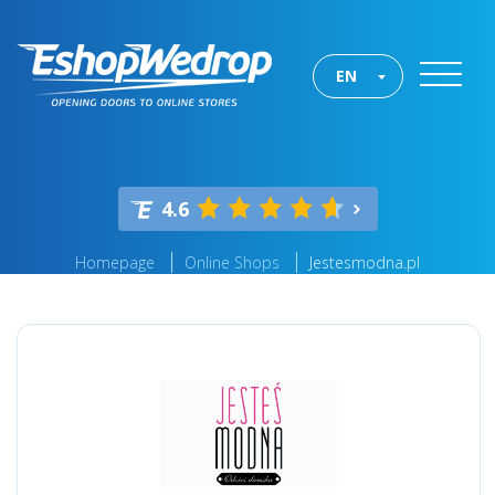
EN
4.6
Homepage
Online Shops
Jestesmodna.pl