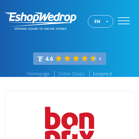
EN
4.6
Homepage
Online Shops
bonprix.it