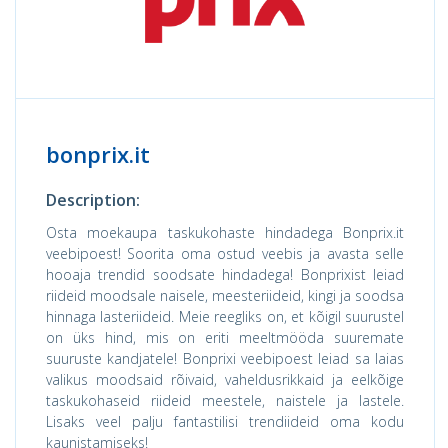
bonprix.it
Description:
Osta moekaupa taskukohaste hindadega Bonprix.it
veebipoest! Soorita oma ostud veebis ja avasta selle
hooaja trendid soodsate hindadega! Bonprixist leiad
riideid moodsale naisele, meesteriideid, kingi ja soodsa
hinnaga lasteriideid. Meie reegliks on, et kõigil suurustel
on üks hind, mis on eriti meeltmööda suuremate
suuruste kandjatele! Bonprixi veebipoest leiad sa laias
valikus moodsaid rõivaid, vaheldusrikkaid ja eelkõige
taskukohaseid riideid meestele, naistele ja lastele.
Lisaks veel palju fantastilisi trendiideid oma kodu
kaunistamiseks!