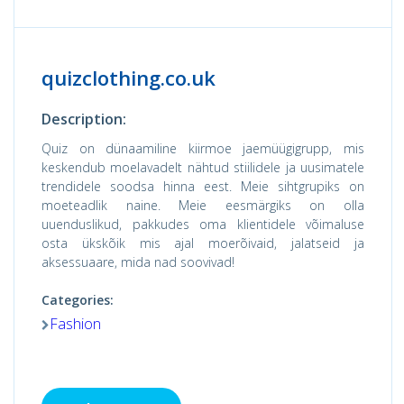
quizclothing.co.uk
Description:
Quiz on dünaamiline kiirmoe jaemüügigrupp, mis
keskendub moelavadelt nähtud stiilidele ja uusimatele
trendidele soodsa hinna eest. Meie sihtgrupiks on
moeteadlik naine. Meie eesmärgiks on olla
uuenduslikud, pakkudes oma klientidele võimaluse
osta ükskõik mis ajal moerõivaid, jalatseid ja
aksessuaare, mida nad soovivad!
Categories:
Fashion