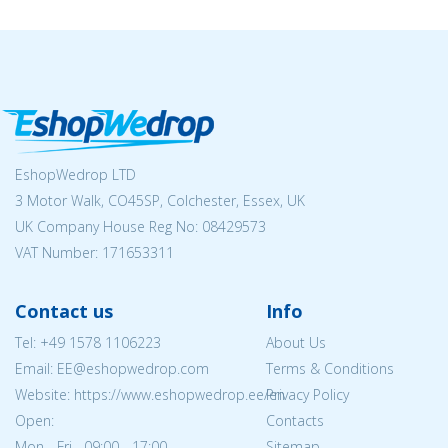
EshopWedrop LTD
3 Motor Walk, CO45SP, Colchester, Essex, UK
UK Company House Reg No:
08429573
VAT Number: 171653311
Contact us
Info
Tel:
+49 1578 1106223
About Us
Email: EE@eshopwedrop.com
Terms & Conditions
Website: https://www.eshopwedrop.ee/en
Privacy Policy
Open:
Contacts
Mon - Fri 09:00 - 17:00
Sitemap