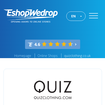
EN
4.6
Homepage
Online Shops
quizclothing.co.uk