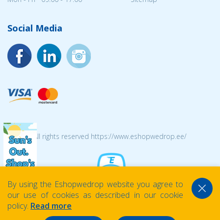
Social Media
© 2026 All rights reserved https://www.eshopwedrop.ee/
By using the Eshopwedrop website you agree to
our use of cookies as described in our cookie
policy.
Read more