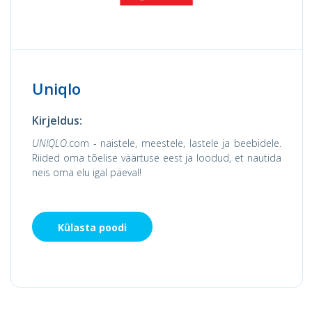
Uniqlo
Kirjeldus:
UNIQLO
.com - naistele, meestele, lastele ja beebidele.
Riided oma tõelise väärtuse eest ja loodud, et nautida
neis oma elu igal päeval!
Külasta poodi