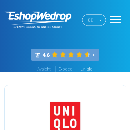
EE
4.6
Avaleht
E-poed
Uniqlo