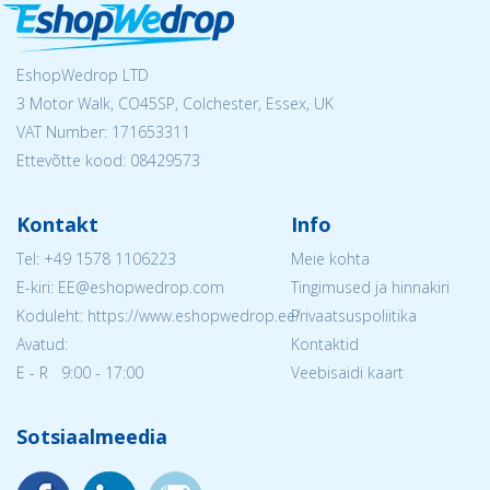
EshopWedrop LTD
3 Motor Walk, CO45SP, Colchester, Essex, UK
VAT Number: 171653311
Ettevõtte kood: 08429573
Kontakt
Info
Tel:
+49 1578 1106223
Meie kohta
E-kiri: EE@eshopwedrop.com
Tingimused ja hinnakiri
Koduleht: https://www.eshopwedrop.ee/
Privaatsuspoliitika
Avatud:
Kontaktid
E - R 9:00 - 17:00
Veebisaidi kaart
Sotsiaalmeedia